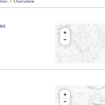
tion
Charcuterie
RBIE
+
−
+
−