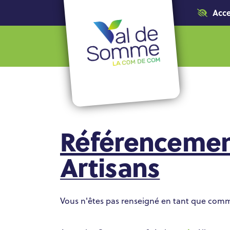
Acce
Référencemen
Artisans
Vous n'êtes pas renseigné en tant que com