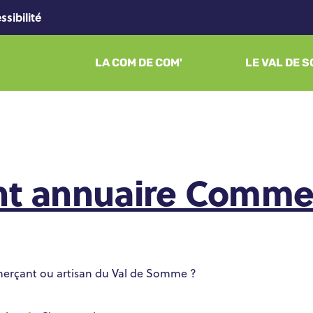
ssibilité
LA COM DE COM'
LE VAL DE 
t annuaire Comme
merçant ou artisan du Val de Somme ?