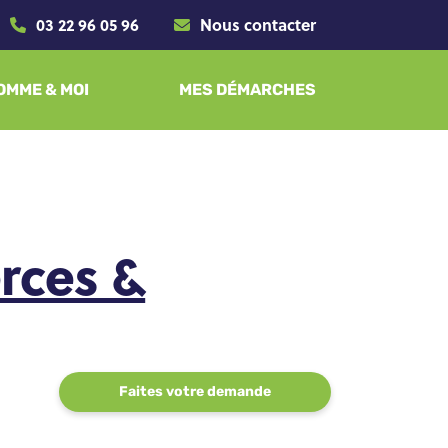
03 22 96 05 96
Nous contacter
SOMME & MOI
MES DÉMARCHES
rces &
Faites votre demande