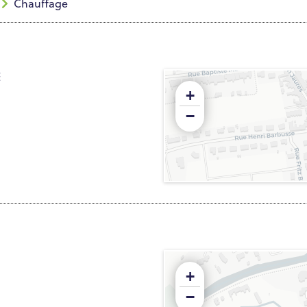
Chauffage
E
+
−
+
−