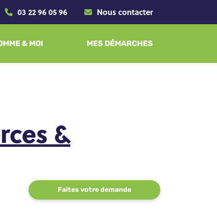
03 22 96 05 96
Nous contacter
SOMME & MOI
MES DÉMARCHES
rces &
Faites votre demande