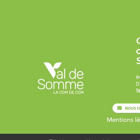
8
D
Té
NOUS C
Mentions lé