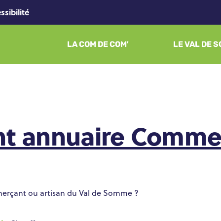
ssibilité
LA COM DE COM'
LE VAL DE 
t annuaire Comme
merçant ou artisan du Val de Somme ?