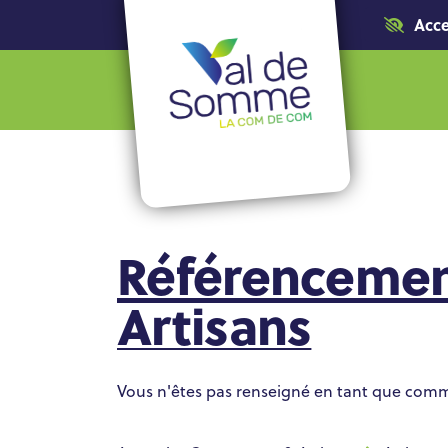
Acce
Référencemen
Artisans
Vous n'êtes pas renseigné en tant que com