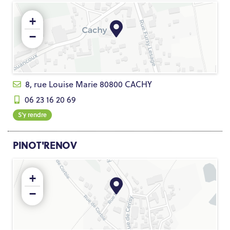
+
−
8, rue Louise Marie 80800 CACHY
06 23 16 20 69
S'y rendre
PINOT'RENOV
+
−