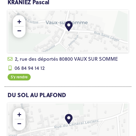
KRANIEZ Pascal
+
−
2, rue des déportés 80800 VAUX SUR SOMME
06 84 94 14 12
S'y rendre
DU SOL AU PLAFOND
+
−