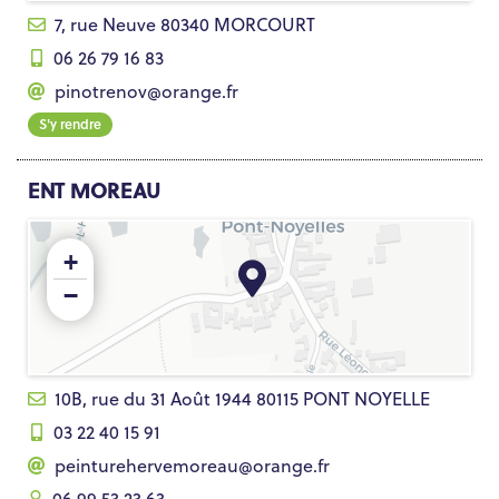
7, rue Neuve 80340 MORCOURT
06 26 79 16 83
pinotrenov@orange.fr
S'y rendre
ENT MOREAU
+
−
10B, rue du 31 Août 1944 80115 PONT NOYELLE
03 22 40 15 91
peinturehervemoreau@orange.fr