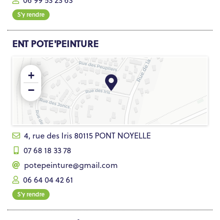
06 99 53 23 63
S'y rendre
ENT POTE'PEINTURE
+
−
4, rue des Iris 80115 PONT NOYELLE
07 68 18 33 78
potepeinture@gmail.com
06 64 04 42 61
S'y rendre