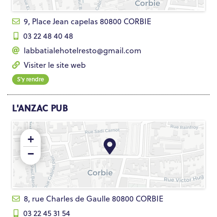
9, Place Jean capelas 80800 CORBIE
03 22 48 40 48
labbatialehotelresto@gmail.com
Visiter le site web
S'y rendre
L'ANZAC PUB
+
−
8, rue Charles de Gaulle 80800 CORBIE
03 22 45 31 54