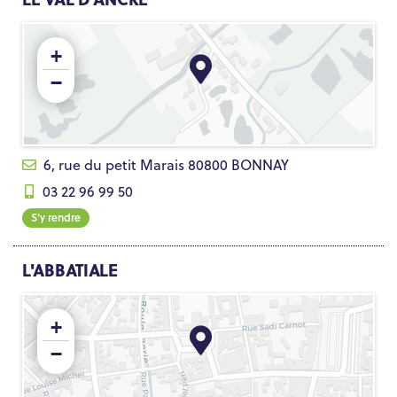
+
−
6, rue du petit Marais 80800 BONNAY
03 22 96 99 50
S'y rendre
L'ABBATIALE
+
−