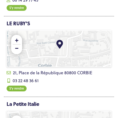
06 14 29 77 45
S'y rendre
LE RUBY'S
+
−
21, Place de la République 80800 CORBIE
03 22 48 36 61
S'y rendre
La Petite Italie