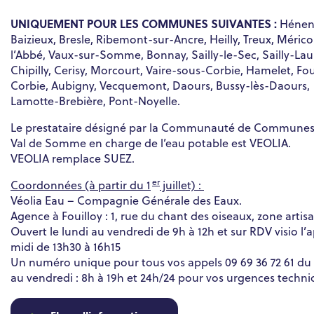
UNIQUEMENT POUR LES COMMUNES SUIVANTES :
Hénen
Baizieux, Bresle, Ribemont-sur-Ancre, Heilly, Treux, Mérico
l’Abbé, Vaux-sur-Somme, Bonnay, Sailly-le-Sec, Sailly-Lau
Chipilly, Cerisy, Morcourt, Vaire-sous-Corbie, Hamelet, Foui
Corbie, Aubigny, Vecquemont, Daours, Bussy-lès-Daours,
Lamotte-Brebière, Pont-Noyelle.
Le prestataire désigné par la Communauté de Commune
Val de Somme en charge de l’eau potable est VEOLIA.
VEOLIA remplace SUEZ.
er
Coordonnées (à partir du 1
juillet) :
Véolia Eau – Compagnie Générale des Eaux.
Agence à Fouilloy : 1, rue du chant des oiseaux, zone artis
Ouvert le lundi au vendredi de 9h à 12h et sur RDV visio l’
midi de 13h30 à 16h15
Un numéro unique pour tous vos appels 09 69 36 72 61 du 
au vendredi : 8h à 19h et 24h/24 pour vos urgences techn