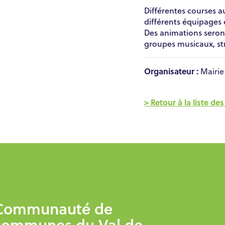
Différentes courses a
différents équipages 
Des animations seron
groupes musicaux, str
Organisateur :
Mairie
> Retour à la liste d
Communauté de
communes du Val de