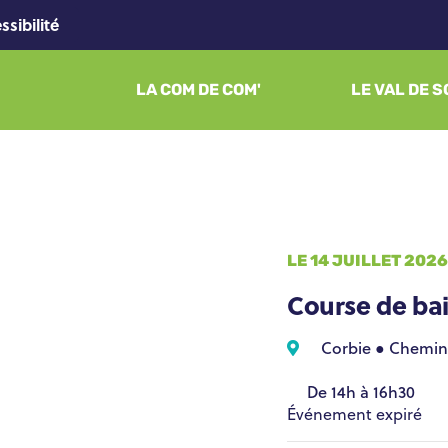
ssibilité
LA COM DE COM'
LE VAL DE 
LE 14 JUILLET 2026
Course de ba
Corbie ● Chemin du halage (du camping au parcours santé
De 14h à 16h30
Événement expiré