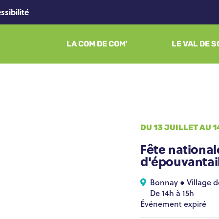
ssibilité
LA COM DE COM'
LE VAL DE 
DU 13 JUILLET AU
1
Fête national
d'épouvantai
Bonnay ● Vil
De 14h à 15h
Événement expiré