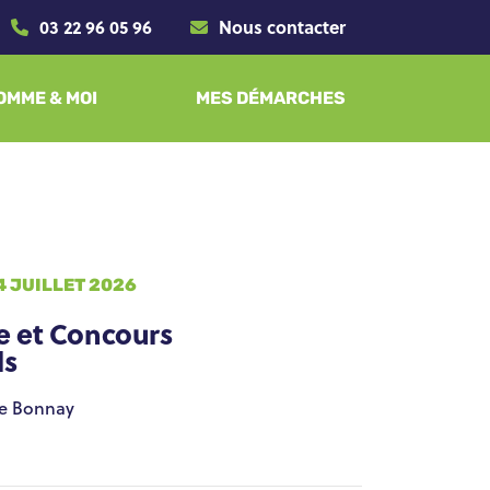
03 22 96 05 96
Nous contacter
SOMME & MOI
MES DÉMARCHES
4 JUILLET 2026
e et Concours
ls
lage de Bonnay