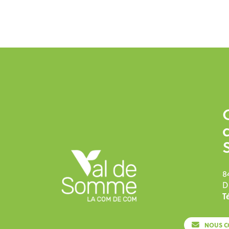
8
D
Té
NOUS C