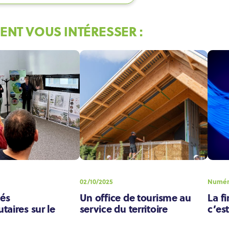
ENT VOUS INTÉRESSER :
02/10/2025
Numér
ués
Un office de tourisme au
La fi
aires sur le
service du territoire
c’es