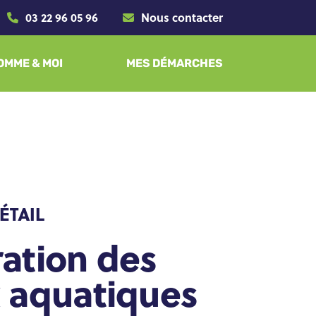
03 22 96 05 96
Nous contacter
SOMME & MOI
MES DÉMARCHES
ation des
x aquatiques