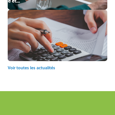
table et
assainissement
lectif
gmentent ?
Voir toutes les actualités