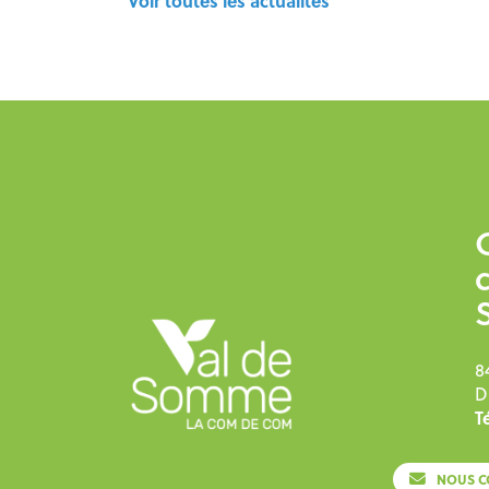
Voir toutes les actualités
8
D
Té
NOUS C