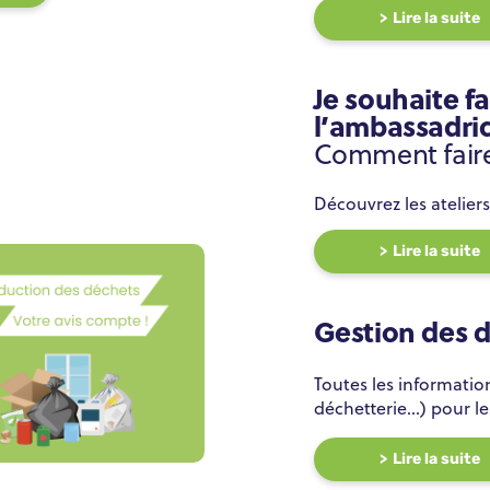
Lire la suite
Je souhaite fa
l’ambassadric
nement
Comment fair
Découvrez les atelie
Lire la suite
Gestion des d
Toutes les information
déchetterie...) pour l
Lire la suite