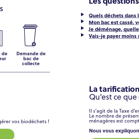
Les questions
s
Quels déchets dans l
Mon bac est cassé, vo
Je déménage, quelle
Vais-je payer moins 
 de
Demande de
eur
bac de
collecte
La tarification
Qu'est ce que 
Il s’agit de la Taxe d
Le nombre de présenta
ménagères est compt
rer vos biodéchets !
Nous vous expliquons