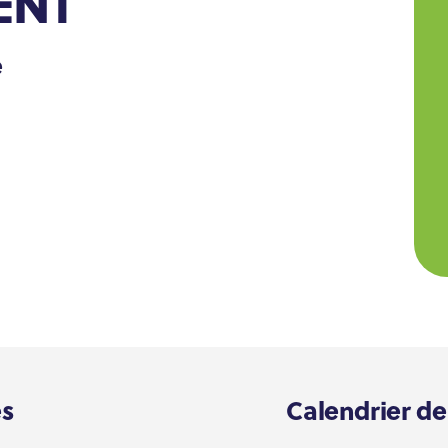
ENT
e
es
Calendrier de