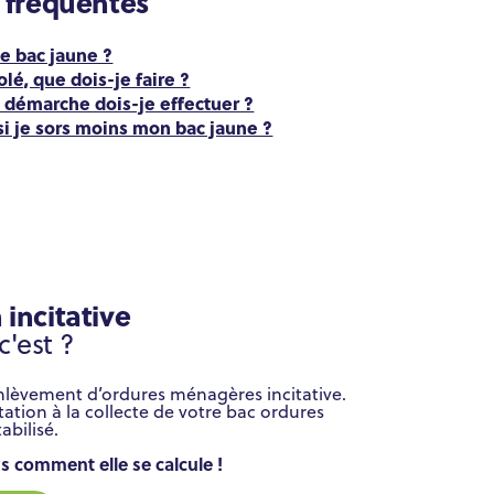
 fréquentes
e bac jaune ?
lé, que dois-je faire ?
 démarche dois-je effectuer ?
si je sors moins mon bac jaune ?
 incitative
c'est ?
’enlèvement d’ordures ménagères incitative.
tion à la collecte de votre bac ordures
abilisé.
 comment elle se calcule !