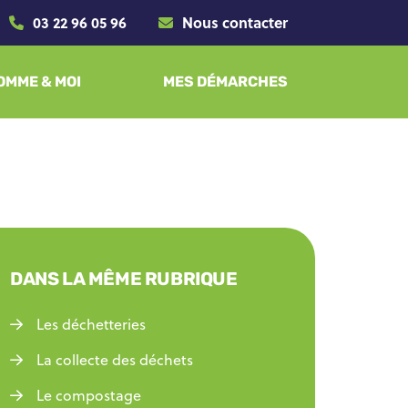
03 22 96 05 96
Nous contacter
SOMME & MOI
MES DÉMARCHES
DANS LA MÊME RUBRIQUE
Les déchetteries
La collecte des déchets
Le compostage