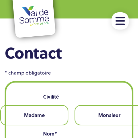
Contact
*
champ obligatoire
Civilité
Madame
Monsieur
Nom
*